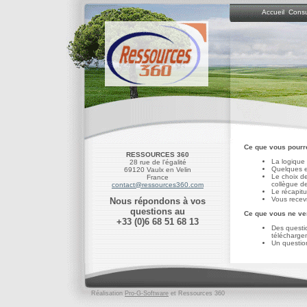
Accueil
Consu
Ce que vous pourre
RESSOURCES 360
La logique
28 rue de l’égalité
Quelques e
69120 Vaulx en Velin
Le choix de
France
collègue d
contact@ressources360.com
Le récapitu
Vous recevr
Nous répondons à vos
questions au
Ce que vous ne ver
+33 (0)6 68 51 68 13
Des questio
télécharge
Un questio
Réalisation
Pro-G-Software
et Ressources 360